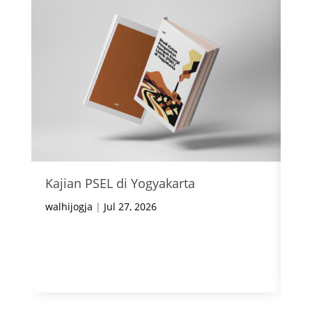
Kajian PSEL di Yogyakarta
In
Ke
walhijogja
|
Jul 27, 2026
wal