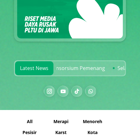
dan Rekam Jejak Konsorsium Pemenang
Latest News
Selamatkan Ka
All
Merapi
Menoreh
Pesisir
Karst
Kota