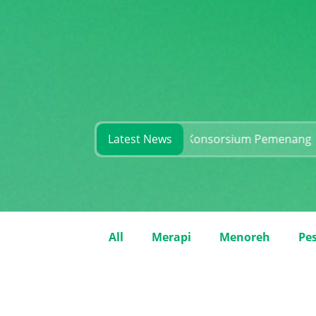
esiapan dan Rekam Jejak Konsorsium Pemenang
Latest News
Selama
All
Merapi
Menoreh
Pes