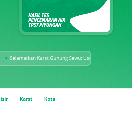
tkan Karst Gunung Sewu: Usut Tuntas Kejahatan Lingkun
isir
Karst
Kota