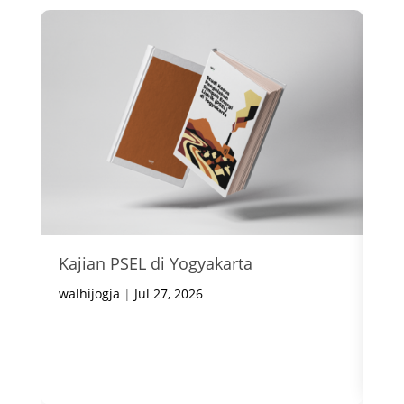
Kajian PSEL di Yogyakarta
In
Ke
walhijogja
|
Jul 27, 2026
wal