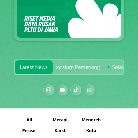
dan Rekam Jejak Konsorsium Pemenang
Latest News
Selamatkan Kar
All
Merapi
Menoreh
Pesisir
Karst
Kota