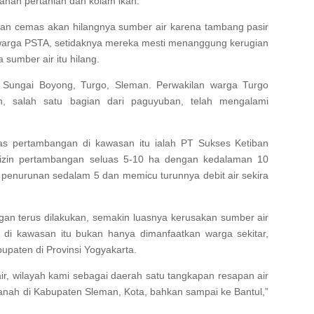
lahan pertanian dan kolam ikan.
aan cemas akan hilangnya sumber air karena tambang pasir
 warga PSTA, setidaknya mereka mesti menanggung kerugian
 sumber air itu hilang.
u Sungai Boyong, Turgo, Sleman. Perwakilan warga Turgo
 salah satu bagian dari paguyuban, telah mengalami
as pertambangan di kawasan itu ialah PT Sukses Ketiban
 izin pertambangan seluas 5-10 ha dengan kedalaman 10
 penurunan sedalam 5 dan memicu turunnya debit air sekira
ngan terus dilakukan, semakin luasnya kerusakan sumber air
r di kawasan itu bukan hanya dimanfaatkan warga sekitar,
upaten di Provinsi Yogyakarta.
r, wilayah kami sebagai daerah satu tangkapan resapan air
anah di Kabupaten Sleman, Kota, bahkan sampai ke Bantul,”