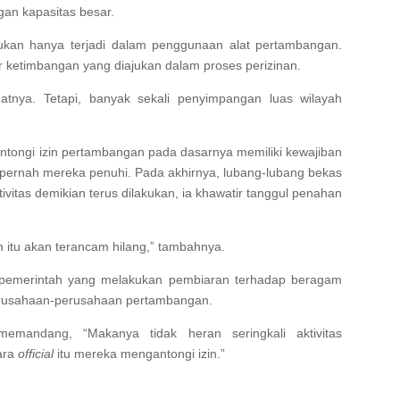
an kapasitas besar.
ukan hanya terjadi dalam penggunaan alat pertambangan.
r ketimbangan yang diajukan dalam proses perizinan.
inatnya. Tetapi, banyak sekali penyimpangan luas wilayah
tongi izin pertambangan pada dasarnya memiliki kewajiban
k pernah mereka penuhi. Pada akhirnya, lubang-lubang bekas
ivitas demikian terus dilakukan, ia khawatir tanggul penahan
n itu akan terancam hilang,” tambahnya.
p pemerintah yang melakukan pembiaran terhadap beragam
perusahaan-perusahaan pertambangan.
emandang, “Makanya tidak heran seringkali aktivitas
ara
official
itu mereka mengantongi izin.”