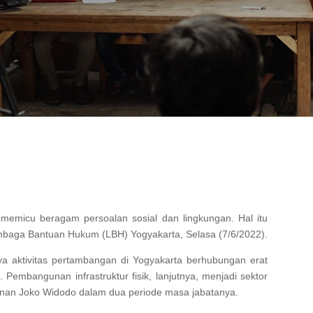
 memicu beragam persoalan sosial dan lingkungan. Hal itu
embaga Bantuan Hukum (LBH) Yogyakarta, Selasa (7/6/2022).
a aktivitas pertambangan di Yogyakarta berhubungan erat
embangunan infrastruktur fisik, lanjutnya, menjadi sektor
nan Joko Widodo dalam dua periode masa jabatanya.