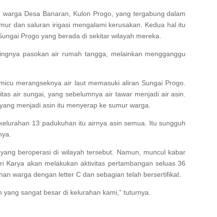
lan warga Desa Banaran, Kulon Progo, yang tergabung dalam
r dan saluran irigasi mengalami kerusakan. Kedua hal itu
 Sungai Progo yang berada di sekitar wilayah mereka.
ingnya pasokan air rumah tangga, melainkan mengganggu
memicu merangseknya air laut memasuki aliran Sungai Progo.
tas air sungai, yang sebelumnya air tawar menjadi air asin.
 yang menjadi asin itu menyerap ke sumur warga.
 kelurahan 13 padukuhan itu airnya asin semua. Itu sungguh
nya.
 yang beroperasi di wilayah tersebut. Namun, muncul kabar
ri Karya akan melakukan aktivitas pertambangan seluas 36
han warga dengan letter C dan sebagian telah bersertifikat.
n yang sangat besar di kelurahan kami,” tuturnya.