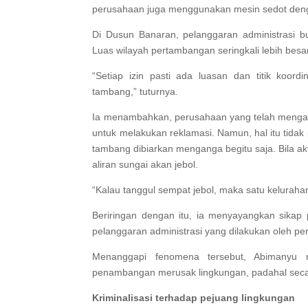
perusahaan juga menggunakan mesin sedot deng
Di Dusun Banaran, pelanggaran administrasi b
Luas wilayah pertambangan seringkali lebih besa
“Setiap izin pasti ada luasan dan titik koord
tambang,” tuturnya.
Ia menambahkan, perusahaan yang telah mengan
untuk melakukan reklamasi. Namun, hal itu tida
tambang dibiarkan menganga begitu saja. Bila akt
aliran sungai akan jebol.
“Kalau tanggul sempat jebol, maka satu keluraha
Beriringan dengan itu, ia menyayangkan sika
pelanggaran administrasi yang dilakukan oleh 
Menanggapi fenomena tersebut, Abimanyu m
penambangan merusak lingkungan, padahal sec
Kriminalisasi terhadap pejuang lingkungan