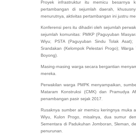
Proyek infrastruktur itu memicu besarnya 
pertambangan di sejumlah daerah, khususnya
menurutnya, aktivitas pertambangan ini justru m
Konferensi pers itu dihadiri oleh sejumlah per
sejumlah komunitas: PMKP (Paguyuban Masyara
Wiyu; PSTA (Paguyuban Sindu Tolak Asat);
Srandakan (Kelompok Pelestari Progo); Warga 
Boyong).
Masing-masing warga secara bergantian menyamp
mereka.
Perwakilan warga PMPK menyampaikan, sumber a
Mataram Konstruksi (CMK) dan Pramudya Afg
penambangan pasir sejak 2017.
Rusaknya sumber air memicu keringnya muka ai
Wiyu, Kulon Progo, misalnya, dua sumur de
Sementara di Padukuhan Jomboran, Sleman, de
penurunan.