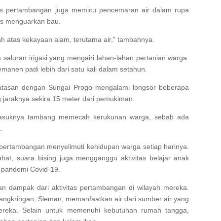
vitas pertambangan juga memicu pencemaran air dalam rupa
gus menguarkan bau.
ah atas kekayaan alam, terutama air,” tambahnya.
aluran irigasi yang mengairi lahan-lahan pertanian warga.
anen padi lebih dari satu kali dalam setahun.
batasan dengan Sungai Progo mengalami longsor beberapa
ng jaraknya sekira 15 meter dari pemukiman.
, masuknya tambang memecah kerukunan warga, sebab ada
.
as pertambangan menyelimuti kehidupan warga setiap harinya.
at, suara bising juga mengganggu aktivitas belajar anak
 pandemi Covid-19.
n dampak dari aktivitas pertambangan di wilayah mereka.
ngkringan, Sleman, memanfaatkan air dari sumber air yang
ereka. Selain untuk memenuhi kebutuhan rumah tangga,