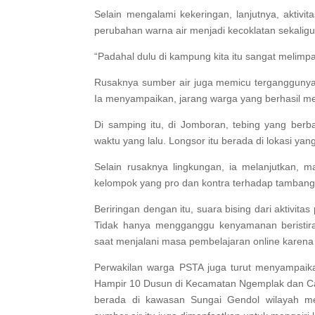
Selain mengalami kekeringan, lanjutnya, akti
perubahan warna air menjadi kecoklatan sekali
“Padahal dulu di kampung kita itu sangat melimp
Rusaknya sumber air juga memicu terganggunya s
Ia menyampaikan, jarang warga yang berhasil mem
Di samping itu, di Jomboran, tebing yang ber
waktu yang lalu. Longsor itu berada di lokasi ya
Selain rusaknya lingkungan, ia melanjutkan
kelompok yang pro dan kontra terhadap tambang
Beriringan dengan itu, suara bising dari aktivit
Tidak hanya mengganggu kenyamanan beristirah
saat menjalani masa pembelajaran online karena
Perwakilan warga PSTA juga turut menyampaika
Hampir 10 Dusun di Kecamatan Ngemplak dan Ca
berada di kawasan Sungai Gendol wilayah m