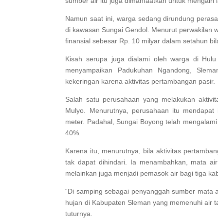
sumber air itu juga dimanfaatkan untuk mengairi 
Namun saat ini, warga sedang dirundung peras
di kawasan Sungai Gendol. Menurut perwakilan
finansial sebesar Rp. 10 milyar dalam setahun bila
Kisah serupa juga dialami oleh warga di Hul
menyampaikan Padukuhan Ngandong, Sleman,
kekeringan karena aktivitas pertambangan pasir.
Salah satu perusahaan yang melakukan aktivit
Mulyo. Menurutnya, perusahaan itu mendapat
meter. Padahal, Sungai Boyong telah mengalami
40%.
Karena itu, menurutnya, bila aktivitas pertamba
tak dapat dihindari. Ia menambahkan, mata ai
melainkan juga menjadi pemasok air bagi tiga kab
“Di samping sebagai penyanggah sumber mata ai
hujan di Kabupaten Sleman yang memenuhi air t
tuturnya.