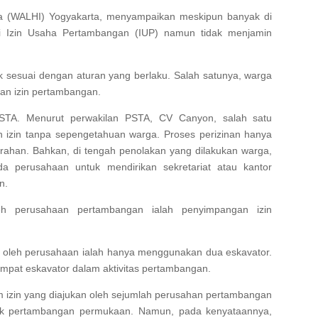
a (WALHI) Yogyakarta, menyampaikan meskipun banyak di
gi Izin Usaha Pertambangan (IUP) namun tidak menjamin
ak sesuai dengan aturan yang berlaku. Salah satunya, warga
nan izin pertambangan.
PSTA. Menurut perwakilan PSTA, CV Canyon, salah satu
h izin tanpa sepengetahuan warga. Proses perizinan hanya
rahan. Bahkan, di tengah penolakan yang dilakukan warga,
da perusahaan untuk mendirikan sekretariat atau kantor
n.
leh perusahaan pertambangan ialah penyimpangan izin
an oleh perusahaan ialah hanya menggunakan dua eskavator.
pat eskavator dalam aktivitas pertambangan.
am izin yang diajukan oleh sejumlah perusahan pertambangan
ntuk pertambangan permukaan. Namun, pada kenyataannya,