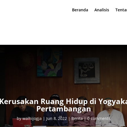
Beranda
Analisis
Tenta
Kerusakan Ruang Hidup di Yogyaka
Pertambangan
by
walhijogja
|
Jun 8, 2022
|
Berita
|
0 comments