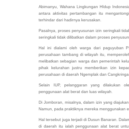
Abimanyu, Wahana Lingkungan HIdup Indonesi
antara aktivitas pertambangan itu menganton
terhindar dari hadirnya kerusakan.
Pasalnya, proses penyusunan izin seringkali tid
seringkali tidak dilibatkan dalam proses penyusu
Hal ini dialami oleh warga dari paguyuban 
perusahaan tambang di wilayah itu, memperole
melibatkan sebagian warga dan pemerintah kelu
pihak kelurahan justru memberikan izin kepa
perusahaan di daerah Ngemplak dan Cangkringa
Selain IUP, pelanggaran yang dilakukan o
penggunaan alat berat dan luas wilayah.
Di Jomboran, misalnya, dalam izin yang diajuk
Namun, pada praktiknya mereka menggunakan em
Hal tersebut juga terjadi di Dusun Banaran. Dal
di daerah itu ialah penggunaan alat berat u