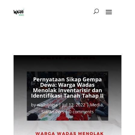
Pernyataan Sikap Gempa
Dewa: Warga Wadas
Menolak Inventarisir dan
Identifikasi Tanah Tahap II
by
walhijogja
|
Jul 12, 2022
|
Media
,
Siaran Pers
|
0 comments