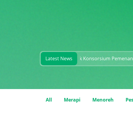
Kesiapan dan Rekam Jejak Konsorsium Pemenang
Latest News
Sela
All
Merapi
Menoreh
Pes