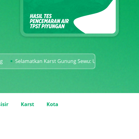
matkan Karst Gunung Sewu: Usut Tuntas Kejahatan Lingku
isir
Karst
Kota