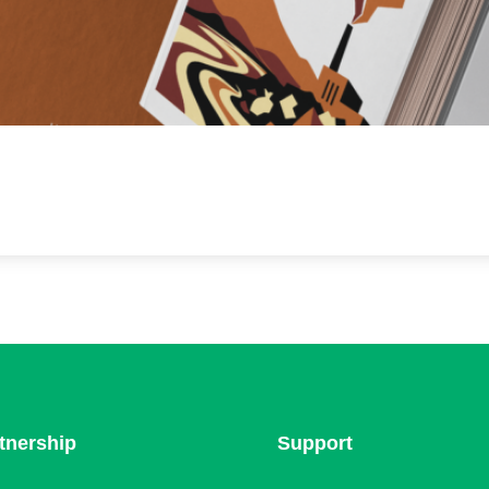
tnership
Support