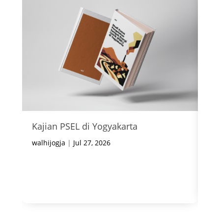
Kajian PSEL di Yogyakarta
In
Ke
walhijogja
|
Jul 27, 2026
wal