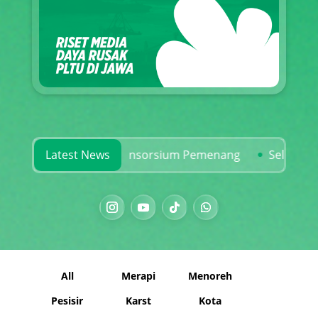
dan Rekam Jejak Konsorsium Pemenang
Latest News
Selamatkan Ka
All
Merapi
Menoreh
Pesisir
Karst
Kota