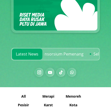
dan Rekam Jejak Konsorsium Pemenang
Latest News
Selamatkan Ka
All
Merapi
Menoreh
Pesisir
Karst
Kota