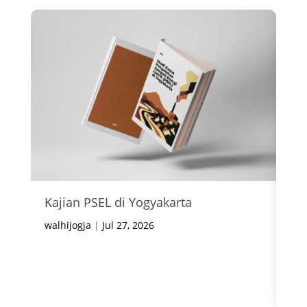
Kajian PSEL di Yogyakarta
In
Ke
walhijogja
|
Jul 27, 2026
wal