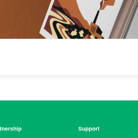
tnership
Support