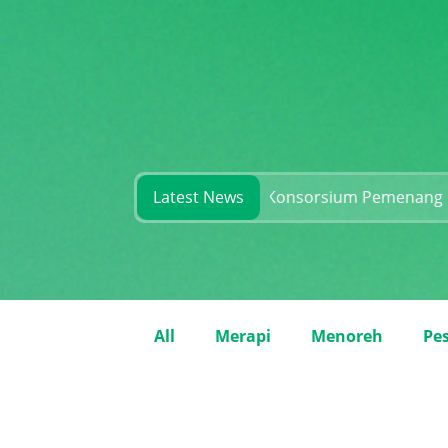
siapan dan Rekam Jejak Konsorsium Pemenang
Latest News
Selamat
All
Merapi
Menoreh
Pes