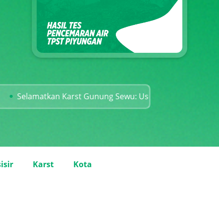
kan Karst Gunung Sewu: Usut Tuntas Kejahatan Lingkung
isir
Karst
Kota