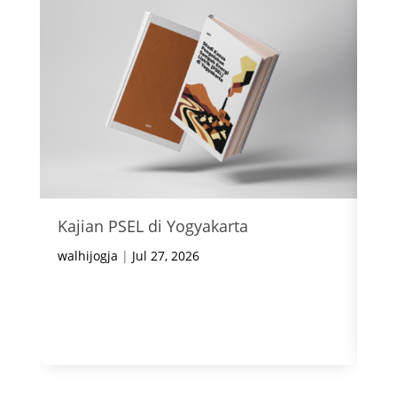
Kajian PSEL di Yogyakarta
In
Ke
walhijogja
|
Jul 27, 2026
wal