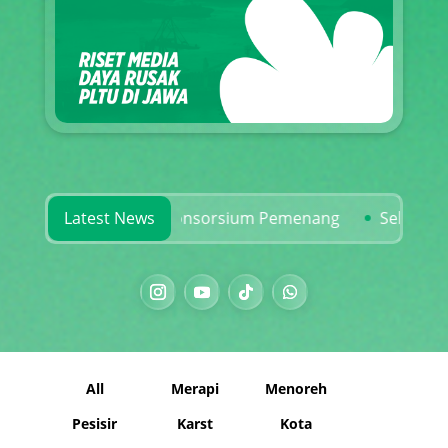
 dan Rekam Jejak Konsorsium Pemenang
Latest News
Selamatkan Ka
All
Merapi
Menoreh
Pesisir
Karst
Kota